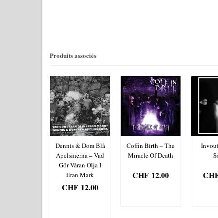
Produits associés
11 As In
Dennis & Dom Blå
Coffin Birth – The
Invout
saries – The
Apelsinerna ‎– Vad
Miracle Of Death
So
ll Intrepid
Gör Våran Olja I
CHF
12.00
CH
erience Of
Eran Mark
Light
CHF
12.00
AJOUTER
AJ
HF
12.00
AU PANIER
AU 
AJOUTER
JOUTER
AU PANIER