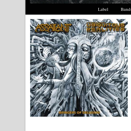
Label
Band