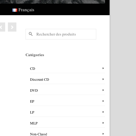
Français
Rechercher :
Catégories
CD
Discount CD
DVD
EP
LP
MLP
Non-Classé