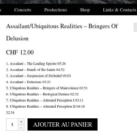
s
Concerts
Productions
Shop
Links & Contacts
Assailant/Ubiquitous Realities – Bringers Of
Delusion
CHF
12.00
1. Assailant – The Leading Spectre 05:26
2. Assailant – Hands of the Saints 04:52
3. Assailant – Suspension of Disbelief 05:03
4. Assailant – Delusions 03:21
5. Ubiquitous Realities – Bringers of Malevolence 03:51
6. Ubiquitous Realities – Biological Demise 02:32
7. Ubiquitous Realities – Alterated Perception I 03:11
8. Ubiquitous Realities – Alterated Perception II 04:18
32:34
quantité
AJOUTER AU PANIER
de
Assailant/Ubiquitous