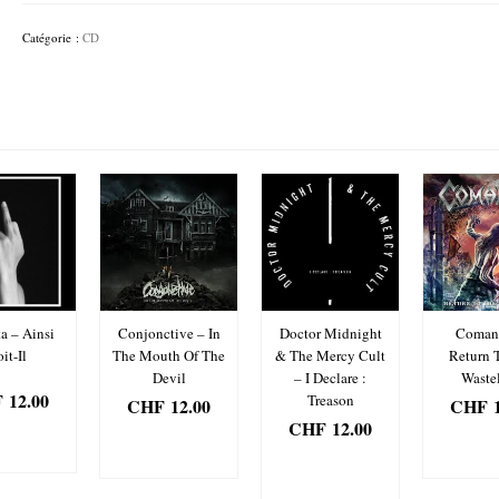
Realities
-
Catégorie :
CD
Bringers
Of
Delusion
a – Ainsi
Conjonctive – In
Doctor Midnight
Comani
it-Il
The Mouth Of The
& The Mercy Cult
Return 
Devil
– I Declare :
Waste
F
12.00
Treason
CHF
12.00
CHF
1
CHF
12.00
OUTER
AJOUTER
AJOU
PANIER
AU PANIER
AJOUTER
AU PA
AU PANIER