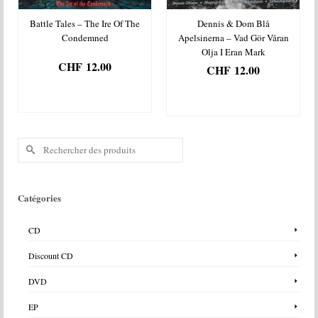
Battle Tales – The Ire Of The
Dennis & Dom Blå
Condemned
Apelsinerna ‎– Vad Gör Våran
Olja I Eran Mark
CHF
12.00
CHF
12.00
AJOUTER AU
AJOUTER AU
PANIER
PANIER
Rechercher :
Catégories
CD
Discount CD
DVD
EP