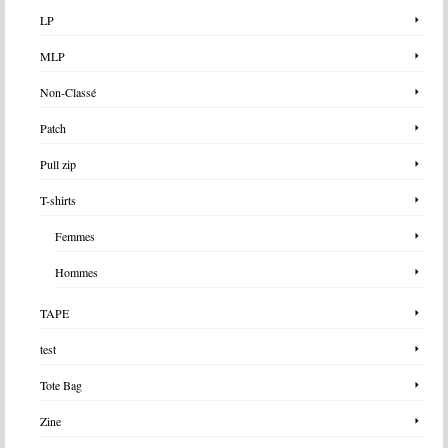
LP
MLP
Non-Classé
Patch
Pull zip
T-shirts
Femmes
Hommes
TAPE
test
Tote Bag
Zine