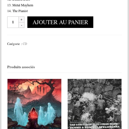
13. Metal Mayhem
14. The Pianist
quantité
AJOUTER AU PANIER
de
Atomic
Roar
-
Catégorie :
CD
Metal
Mayhem
Produits associés