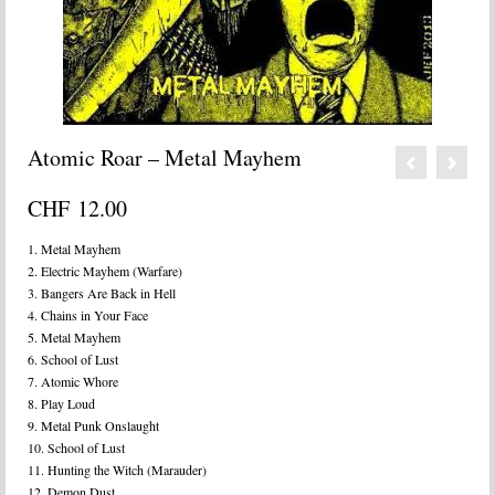
Atomic Roar – Metal Mayhem
CHF
12.00
1. Metal Mayhem
2. Electric Mayhem (Warfare)
3. Bangers Are Back in Hell
4. Chains in Your Face
5. Metal Mayhem
6. School of Lust
7. Atomic Whore
8. Play Loud
9. Metal Punk Onslaught
10. School of Lust
11. Hunting the Witch (Marauder)
12. Demon Dust