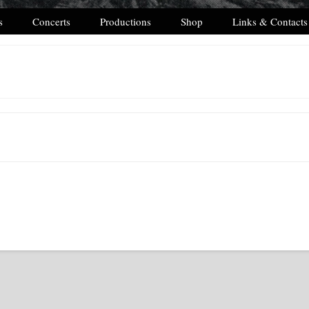
s
Concerts
Productions
Shop
Links & Contacts