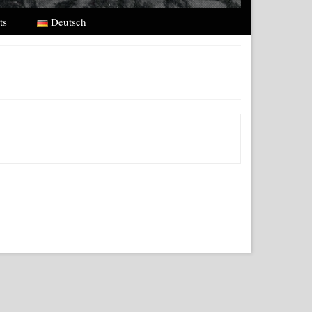
ts
Deutsch