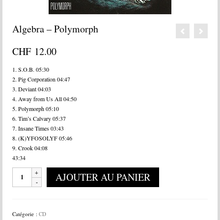
Algebra – Polymorph
CHF
12.00
1. S.O.B. 05:30
2. Pig Corporation 04:47
3. Deviant 04:03
4. Away from Us All 04:50
5. Polymorph 05:10
6. Tim’s Calvary 05:37
7. Insane Times 03:43
8. (K)YFOSOLYF 05:46
9. Crook 04:08
43:34
quantité
AJOUTER AU PANIER
de
Algebra
-
Polymorph
Catégorie :
CD