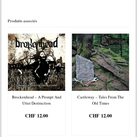
Produits associés
Brockenhead – A Prompt And
Castleway – Tales From The
Utter Destruction
Old Times
CHF
12.00
CHF
12.00
AJOUTER AU
AJOUTER AU
PANIER
PANIER