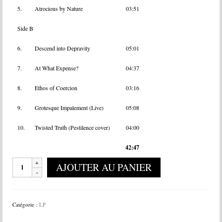
5.
Atrocious by Nature
03:51
Side B
6.
Descend into Depravity
05:01
7.
At What Expense?
04:37
8.
Ethos of Coercion
03:16
9.
Grotesque Impalement (Live)
05:08
10.
Twisted Truth (Pestilence cover)
04:00
42:47
quantité
AJOUTER AU PANIER
de
Dying
Fetus
-
Catégorie :
LP
Descend
Into