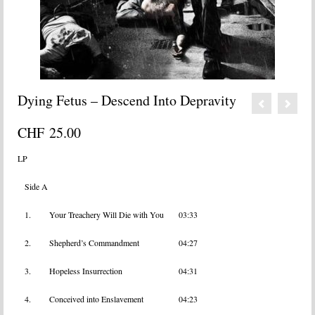
Dying Fetus – Descend Into Depravity
CHF
25.00
LP
Side A
1.
Your Treachery Will Die with You
03:33
2.
Shepherd’s Commandment
04:27
3.
Hopeless Insurrection
04:31
4.
Conceived into Enslavement
04:23