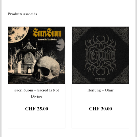
Depravity
Produits associés
Sacri Suoni – Sacred Is Not
Heilung – Ofnir
Divine
CHF
25.00
CHF
30.00
AJOUTER AU
AJOUTER AU
PANIER
PANIER