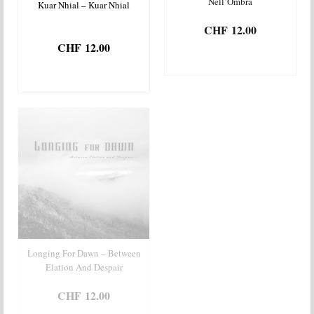
Nell’Ombra
Kuar Nhial – Kuar Nhial
CHF
12.00
CHF
12.00
AJOUTER AU
PANIER
AJOUTER AU
PANIER
Longing For Dawn – Between
Macabre Demise – Homicidal
Elation And Despair
Parasites
CHF
12.00
CHF
12.00