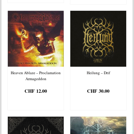
Heaven Ablaze – Proclamation
Heilung – Drif
Armageddon
CHF
12.00
CHF
30.00
AJOUTER AU
AJOUTER AU
PANIER
PANIER