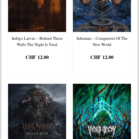
Indigo Larvae – Behind These
Inhuman – Conquerors Of The
Walls The Night Is Total
New World
CHF
12.00
CHF
12.00
AJOUTER AU
AJOUTER AU
PANIER
PANIER