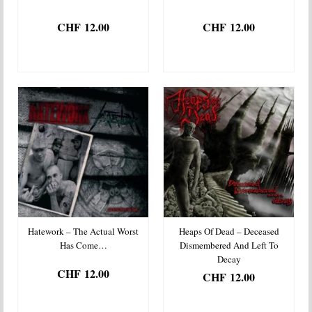
CHF
12.00
CHF
12.00
AJOUTER AU
AJOUTER AU
PANIER
PANIER
Hatework – The Actual Worst
Heaps Of Dead – Deceased
Has Come…
Dismembered And Left To
Decay
CHF
12.00
CHF
12.00
AJOUTER AU
AJOUTER AU
PANIER
PANIER