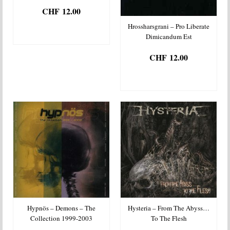
CHF
12.00
AJOUTER AU
Hrossharsgrani – Pro Liberate
PANIER
Dimicandum Est
CHF
12.00
AJOUTER AU
PANIER
Hypnös – Demons – The
Hysteria – From The Abyss…
Collection 1999-2003
To The Flesh