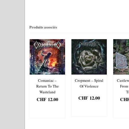
Produits associés
on – Tales Of
Comaniac –
Cropment – Spiral
Castlew
e Northern
Return To The
Of Violence
From
Realm
Wasteland
T
CHF
12.00
HF
12.00
CHF
12.00
CH
AJOUTER
JOUTER
AJOUTER
AJ
AU PANIER
 PANIER
AU PANIER
AU 