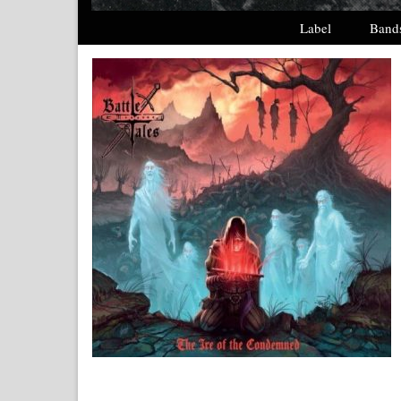
Label
Band