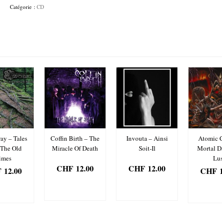
-
Catégorie :
CD
The
Ire
Of
The
Condemned
ay – Tales
Coffin Birth – The
Invouta – Ainsi
Atomic C
 The Old
Miracle Of Death
Soit-Il
Mortal D
imes
Lus
CHF
12.00
CHF
12.00
F
12.00
CHF
1
AJOUTER
AJOUTER
OUTER
AJOU
AU PANIER
AU PANIER
PANIER
AU PA