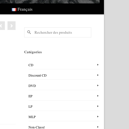
Français
Rechercher :
Catégories
CD
Discount CD
DVD
EP
LP
MLP
Non-Classé