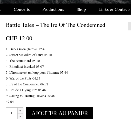
s
Concerts
Productions
Shop
Links & Contacts
Battle Tales – The Ire Of The Condemned
CHF
12.00
1. Dark Omen (Intro) 01:54
2. Sweet Melodies of Fury 06:10
3. The Battle Bard 05:10
4. Bloodlust Invoked 05:07
5. L’homme est un loup pour l’homme 05:44
6. War of the Pints 04:33
7. Ire of the Condemned 06:52
8. Beside a Dying Fire 05:46
9. Sailing to Unsung Havens 07:48
49:04
quantité
AJOUTER AU PANIER
de
Battle
Tales