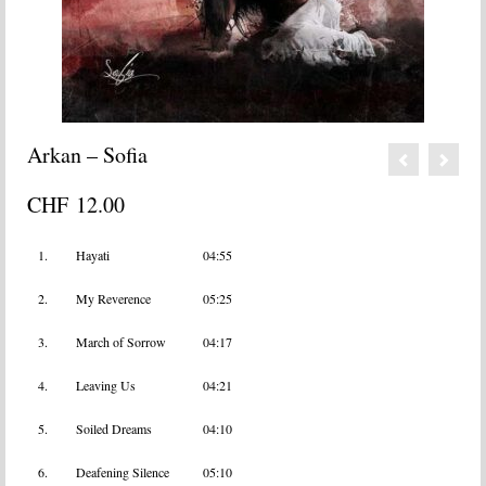
Arkan – Sofia
CHF
12.00
1.
Hayati
04:55
2.
My Reverence
05:25
3.
March of Sorrow
04:17
4.
Leaving Us
04:21
5.
Soiled Dreams
04:10
6.
Deafening Silence
05:10