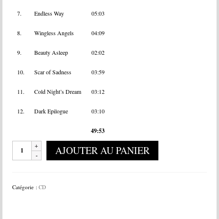
7.
Endless Way
05:03
8.
Wingless Angels
04:09
9.
Beauty Asleep
02:02
10.
Scar of Sadness
03:59
11.
Cold Night’s Dream
03:12
12.
Dark Epilogue
03:10
49:53
quantité
AJOUTER AU PANIER
de
Arkan
-
Sofia
Catégorie :
CD